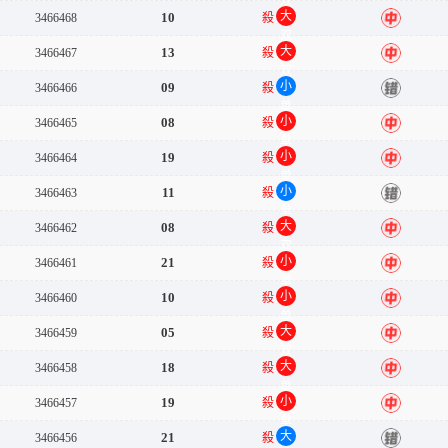
双
大
10
3466468
殺
中
双
大
13
3466467
殺
中
双
小
09
3466466
殺
错
单
小
08
3466465
殺
中
单
小
19
3466464
殺
中
单
小
11
3466463
殺
错
单
大
08
3466462
殺
中
双
小
21
3466461
殺
中
单
小
10
3466460
殺
中
单
大
05
3466459
殺
中
双
大
18
3466458
殺
中
单
小
19
3466457
殺
中
单
大
21
3466456
殺
错