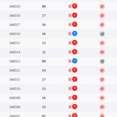
单
大
08
3466519
殺
中
单
小
17
3466518
殺
中
单
小
16
3466517
殺
中
双
大
16
3466516
殺
错
双
大
15
3466515
殺
中
双
大
11
3466514
殺
中
双
小
08
3466513
殺
错
双
大
14
3466512
殺
中
单
小
17
3466511
殺
中
双
大
12
3466510
殺
中
单
小
16
3466509
殺
中
单
大
25
3466508
殺
中
双
大
07
3466507
殺
中