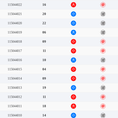
16
115044022
大
中
20
115044021
小
错
22
115044020
小
错
06
115044019
大
错
09
115044018
小
中
11
115044017
小
中
10
115044016
大
错
04
115044015
小
中
09
115044014
小
中
19
115044013
小
错
11
115044012
小
中
18
115044011
大
中
14
115044010
小
错