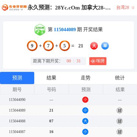
永久预测：28Yc.cOm 加拿大28-加拿大28pc开奖官网网站|加拿大28结果查询预测|pc28加拿大官网在线预测|pc28加拿大官网
台湾28
第
115044089
期 开奖结果
+
+
=
9
7
5
21
大
单
距离下期开奖：
00
:
31
咪牌
预测
结果
走势
统计
期号
号码
预测
结果
115044090
---
小
---
双
21
115044089
小
错
07
115044088
大
错
16
115044087
小
错