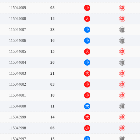
08
115044009
小
中
14
115044008
大
中
23
115044007
小
错
16
115044006
小
错
15
115044005
大
中
20
115044004
小
错
21
115044003
大
中
03
115044002
小
中
10
115044001
小
中
11
115044000
大
错
14
115043999
大
中
06
115043998
小
中
15
115043997
小
错