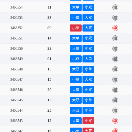
11
3466554
大单
小双
错
23
3466553
小单
大双
错
09
3466552
小单
大双
中
14
3466551
大单
小双
错
22
3466550
大单
小双
错
01
3466549
小双
大单
错
15
3466548
大双
小单
错
15
3466547
小单
大双
错
20
3466546
大单
小双
错
15
3466545
大双
小单
错
25
3466544
大双
小单
错
12
3466543
大单
小双
中
16
3466542
小单
大双
中