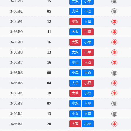
15
3466593
大双
小单
错
05
3466592
大单
小双
错
12
3466591
小双
大单
中
11
3466590
大双
小单
中
16
3466589
大双
小单
中
13
3466588
大双
小单
中
16
3466587
小单
大双
中
08
3466586
小单
大双
错
04
3466585
大单
小双
中
19
3466584
大单
小双
中
07
3466583
小双
大单
错
13
3466582
小双
大单
错
20
3466581
大双
小单
中