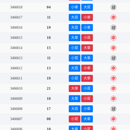
04
3466618
小单
大双
错
11
3466617
大双
小单
中
19
3466616
大双
小单
错
10
3466615
大单
小双
中
15
3466614
小双
大单
中
11
3466613
小双
大单
错
13
3466612
大双
小单
中
19
3466611
小双
大单
中
21
3466610
大单
小双
中
10
3466609
大单
小双
中
17
3466608
大双
小单
错
08
3466607
小双
大单
中
10
3466606
大单
小双
中