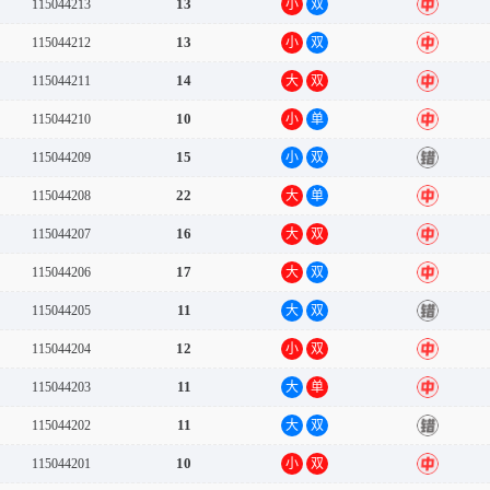
13
115044213
小
双
中
13
115044212
小
双
中
14
115044211
大
双
中
10
115044210
小
单
中
15
115044209
小
双
错
22
115044208
大
单
中
16
115044207
大
双
中
17
115044206
大
双
中
11
115044205
大
双
错
12
115044204
小
双
中
11
115044203
大
单
中
11
115044202
大
双
错
10
115044201
小
双
中