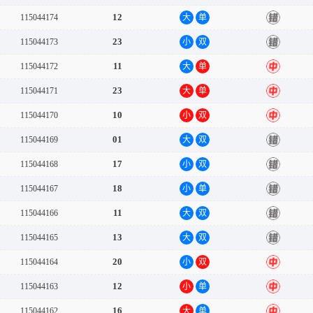
12
115044174
大
单
错
23
115044173
小
双
错
11
115044172
大
单
中
23
115044171
大
单
中
10
115044170
小
双
中
01
115044169
大
双
错
17
115044168
小
双
错
18
115044167
小
单
错
11
115044166
大
双
错
13
115044165
大
双
错
20
115044164
小
双
中
12
115044163
小
单
中
16
115044162
大
单
中