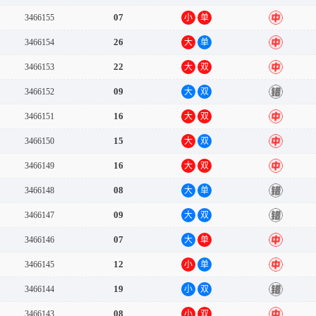
07
3466155
小
单
中
26
3466154
大
单
中
22
3466153
大
双
中
09
3466152
大
双
错
16
3466151
大
双
中
15
3466150
大
双
中
16
3466149
大
双
中
08
3466148
大
单
错
09
3466147
大
双
错
07
3466146
大
单
中
12
3466145
小
单
中
19
3466144
小
双
错
08
3466143
小
双
中