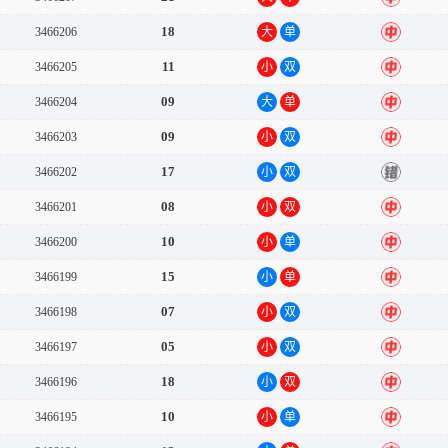
18
3466206
大
单
中
11
3466205
小
双
中
09
3466204
大
单
中
09
3466203
小
双
中
17
3466202
小
双
错
08
3466201
小
双
中
10
3466200
小
单
中
15
3466199
小
单
中
07
3466198
小
双
中
05
3466197
小
双
中
18
3466196
小
双
中
10
3466195
小
单
中