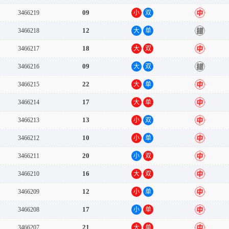
09
3466219
小
双
中
12
3466218
大
单
错
18
3466217
大
双
中
09
3466216
大
双
错
22
3466215
大
单
中
17
3466214
大
单
中
13
3466213
小
双
中
10
3466212
小
单
中
20
3466211
小
双
中
16
3466210
大
双
中
12
3466209
小
单
中
17
3466208
小
单
中
21
3466207
大
单
中