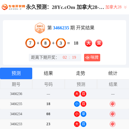
永久预测：28Yc.cOm 加拿大28-加拿大28pc开奖官网网站|加拿大28结果查询预测|pc28加拿大官网在线预测|pc28加拿大官网
加拿大28
第
3466235
期 开奖结果
+
+
=
7
8
3
18
大
双
距离下期开奖：
02
:
19
咪牌
预测
结果
走势
统计
期号
号码
预测
结果
3466236
---
大
双
---
18
3466235
小
双
中
08
3466234
小
单
中
23
3466233
大
双
中