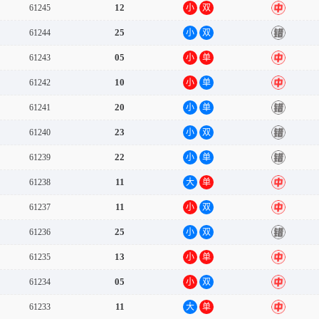
12
61245
小
双
中
25
61244
小
双
错
05
61243
小
单
中
10
61242
小
单
中
20
61241
小
单
错
23
61240
小
双
错
22
61239
小
单
错
11
61238
大
单
中
11
61237
小
双
中
25
61236
小
双
错
13
61235
小
单
中
05
61234
小
双
中
11
61233
大
单
中