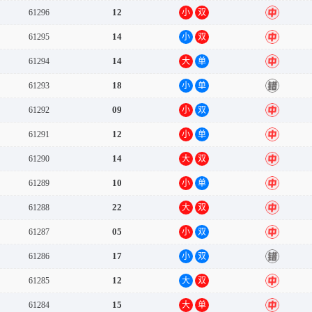
12
61296
小
双
中
14
61295
小
双
中
14
61294
大
单
中
18
61293
小
单
错
09
61292
小
双
中
12
61291
小
单
中
14
61290
大
双
中
10
61289
小
单
中
22
61288
大
双
中
05
61287
小
双
中
17
61286
小
双
错
12
61285
大
双
中
15
61284
大
单
中