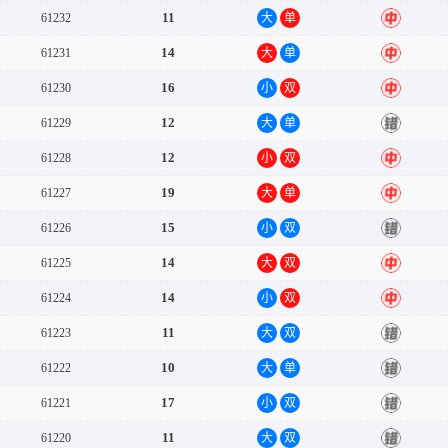
11
61232
大
单
中
14
61231
大
单
中
16
61230
小
双
中
12
61229
大
单
错
12
61228
小
双
中
19
61227
大
单
中
15
61226
小
双
错
14
61225
大
双
中
14
61224
小
双
中
11
61223
大
双
错
10
61222
大
单
错
17
61221
小
双
错
11
61220
大
双
错