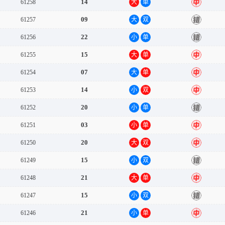
14
61258
大
单
中
09
61257
大
双
错
22
61256
小
单
错
15
61255
大
单
中
07
61254
大
单
中
14
61253
小
双
中
20
61252
小
单
错
03
61251
小
单
中
20
61250
大
双
中
15
61249
小
双
错
21
61248
大
单
中
15
61247
小
双
错
21
61246
小
单
中