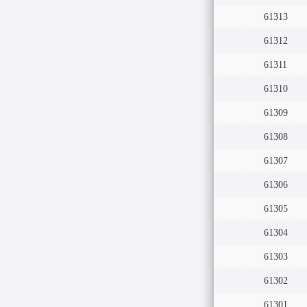
61313
61312
61311
61310
61309
61308
61307
61306
61305
61304
61303
61302
61301