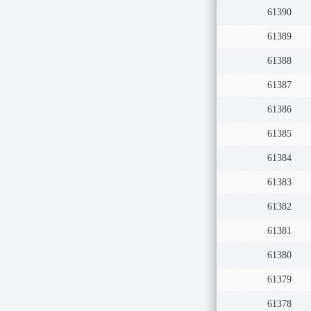
61390
61389
61388
61387
61386
61385
61384
61383
61382
61381
61380
61379
61378