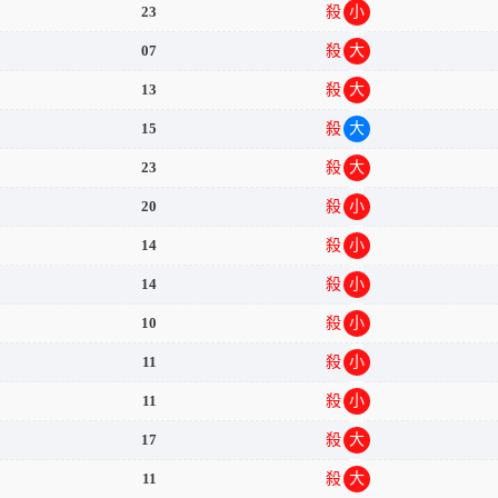
23
殺
小
双
07
殺
大
双
13
殺
大
双
15
殺
大
单
23
殺
大
双
20
殺
小
双
14
殺
小
双
14
殺
小
双
10
殺
小
单
11
殺
小
双
11
殺
小
双
17
殺
大
双
11
殺
大