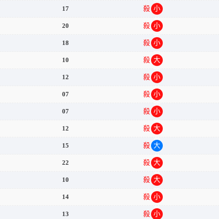
双
17
殺
小
单
20
殺
小
双
18
殺
小
双
10
殺
大
双
12
殺
小
单
07
殺
小
双
07
殺
小
双
12
殺
大
单
15
殺
大
单
22
殺
大
单
10
殺
大
双
14
殺
小
单
13
殺
小