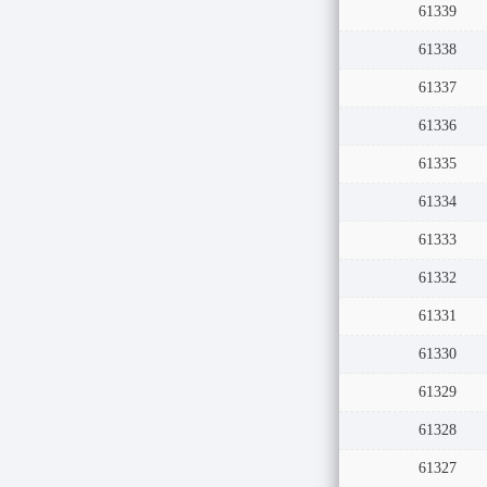
61339
61338
61337
61336
61335
61334
61333
61332
61331
61330
61329
61328
61327