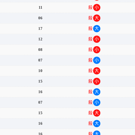
双
11
殺
小
双
06
殺
大
双
17
殺
大
单
12
殺
小
单
08
殺
小
单
07
殺
小
单
10
殺
大
双
15
殺
小
双
16
殺
大
双
07
殺
小
单
15
殺
大
双
16
殺
大
双
16
殺
大