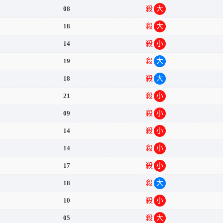
双
08
殺
大
双
18
殺
大
单
14
殺
小
双
19
殺
大
单
18
殺
大
双
21
殺
小
双
09
殺
小
双
14
殺
小
单
14
殺
小
单
17
殺
小
双
18
殺
大
双
10
殺
小
单
05
殺
大