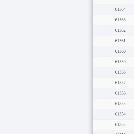
61364
61363
61362
61361
61360
61359
61358
61357
61356
61355
61354
61353