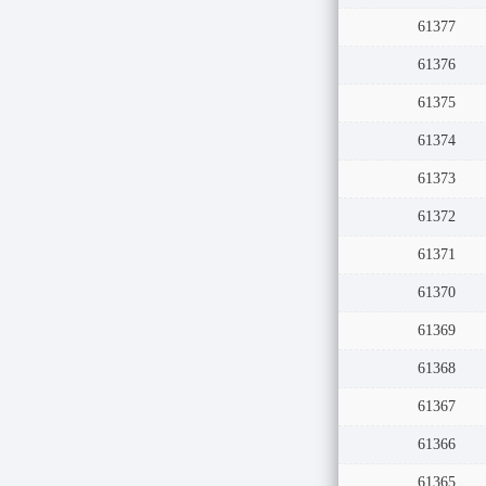
61377
61376
61375
61374
61373
61372
61371
61370
61369
61368
61367
61366
61365