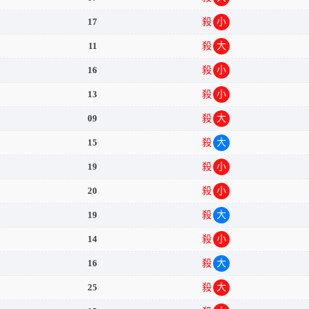
双
17
殺
小
单
11
殺
大
单
16
殺
小
双
13
殺
小
双
09
殺
大
双
15
殺
大
单
19
殺
小
单
20
殺
小
双
19
殺
大
单
14
殺
小
双
16
殺
大
双
25
殺
大
双