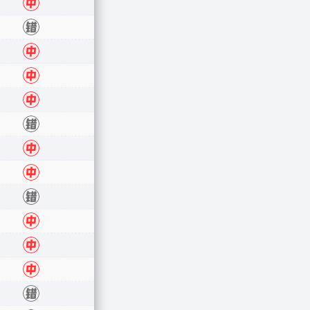
中
错
中
中
中
错
中
中
错
中
中
中
错