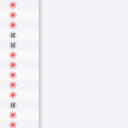
中
中
中
错
错
中
中
中
中
中
错
中
中