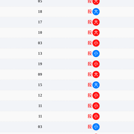
05
殺
大
双
18
殺
大
双
17
殺
大
双
10
殺
大
双
03
殺
小
双
13
殺
小
单
19
殺
小
双
09
殺
大
单
15
殺
大
单
12
殺
小
单
11
殺
小
双
11
殺
小
双
03
殺
小
单