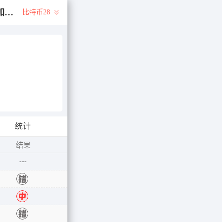
永久预测：28Yc.cOm 加拿大28-加拿大28pc开奖官网网站|加拿大28结果查询预测|pc28加拿大官网在线预测|pc28加拿大官网
比特币28
统计
结果
---
错
中
错