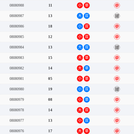
11
08080988
小
单
中
13
08080987
大
双
错
18
08080986
小
双
中
12
08080985
小
双
中
13
08080984
大
双
错
15
08080983
大
单
中
14
08080982
大
单
中
05
08080981
小
单
中
19
08080980
小
双
错
08
08080979
小
单
中
14
08080978
大
双
中
13
08080977
小
双
中
17
08080976
大
单
中