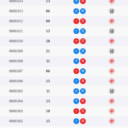
13
08081014
大
单
中
06
08081013
大
单
错
08
08081012
小
双
中
15
08081011
小
双
错
20
08081010
大
双
中
21
08081009
小
双
错
11
08081008
大
单
中
06
08081007
小
单
中
15
08081006
小
单
中
11
08081005
大
双
错
13
08081004
大
单
中
10
08081003
小
双
中
15
08081002
小
单
中