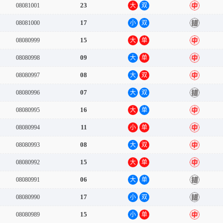
23
08081001
大
双
中
17
08081000
小
双
错
15
08080999
大
单
中
09
08080998
大
单
中
08
08080997
大
双
中
07
08080996
大
双
错
16
08080995
大
单
中
11
08080994
小
单
中
08
08080993
大
双
中
15
08080992
大
单
中
06
08080991
大
单
错
17
08080990
小
双
错
15
08080989
小
单
中