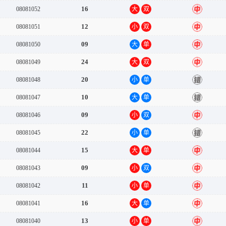
16
08081052
大
双
中
12
08081051
小
双
中
09
08081050
大
单
中
24
08081049
大
双
中
20
08081048
小
单
错
10
08081047
大
单
错
09
08081046
小
双
中
22
08081045
小
单
错
15
08081044
大
单
中
09
08081043
小
双
中
11
08081042
小
单
中
16
08081041
大
单
中
13
08081040
小
单
中