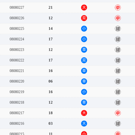
21
08080227
大
中
12
08080226
双
中
14
08080225
小
错
17
08080224
小
错
12
08080223
单
错
17
08080222
双
错
16
08080221
单
错
06
08080220
单
错
16
08080219
小
错
12
08080218
单
错
18
08080217
大
中
03
08080216
大
错
11
08080215
小
中