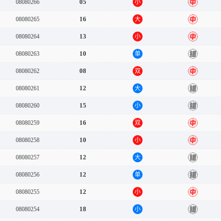
05
08080266
小
中
16
08080265
大
中
13
08080264
小
中
10
08080263
单
错
08
08080262
双
中
12
08080261
大
错
15
08080260
小
错
16
08080259
双
中
10
08080258
小
中
12
08080257
大
错
12
08080256
单
错
12
08080255
小
中
18
08080254
小
错