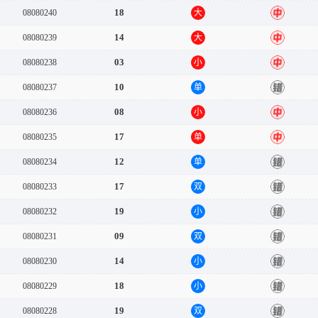
18
08080240
大
中
14
08080239
大
中
03
08080238
小
中
10
08080237
单
错
08
08080236
小
中
17
08080235
单
中
12
08080234
单
错
17
08080233
双
错
19
08080232
小
错
09
08080231
双
错
14
08080230
小
错
18
08080229
小
错
19
08080228
双
错