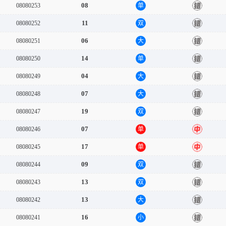
08
08080253
单
错
11
08080252
双
错
06
08080251
大
错
14
08080250
单
错
04
08080249
大
错
07
08080248
大
错
19
08080247
双
错
07
08080246
单
中
17
08080245
单
中
09
08080244
双
错
13
08080243
双
错
13
08080242
大
错
16
08080241
小
错