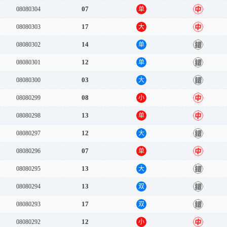
07
08080304
单
中
17
08080303
大
中
14
08080302
单
错
12
08080301
单
错
03
08080300
大
错
08
08080299
小
中
13
08080298
单
中
12
08080297
大
错
07
08080296
单
中
13
08080295
大
错
13
08080294
双
错
17
08080293
双
错
12
08080292
小
中