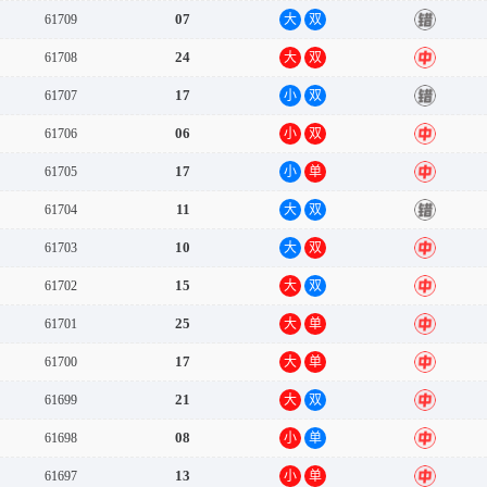
07
61709
大
双
错
24
61708
大
双
中
17
61707
小
双
错
06
61706
小
双
中
17
61705
小
单
中
11
61704
大
双
错
10
61703
大
双
中
15
61702
大
双
中
25
61701
大
单
中
17
61700
大
单
中
21
61699
大
双
中
08
61698
小
单
中
13
61697
小
单
中