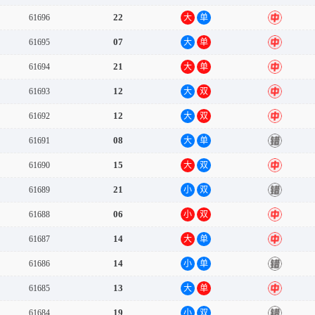
22
61696
大
单
中
07
61695
大
单
中
21
61694
大
单
中
12
61693
大
双
中
12
61692
大
双
中
08
61691
大
单
错
15
61690
大
双
中
21
61689
小
双
错
06
61688
小
双
中
14
61687
大
单
中
14
61686
小
单
错
13
61685
大
单
中
19
61684
小
双
错